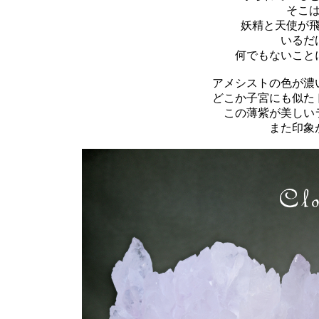
そこ
妖精と天使が
いるだ
何でもないこと
アメシストの色が濃
どこか子宮にも似た
この薄紫が美しい
また印象