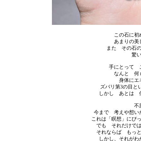
この石に初
あまりの美
また その石
驚
手にとって 
なんと 何
身体にエ
ズバリ第3の目と
しかし あとは 
不
今まで 考えや想い
これは「瞑想」にぴ
でも それだけで
それならば もっ
しかし、それがわ