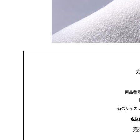
商品番号：g
石のサイズ：約4
税込
完