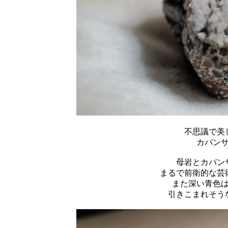
不思議で美
カバン
母岩とカバン
まるで前衛的な芸
また深い青色
引きこまれそう