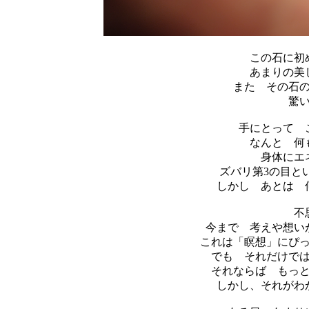
この石に初
あまりの美
また その石
驚
手にとって 
なんと 何
身体にエ
ズバリ第3の目と
しかし あとは 
不
今まで 考えや想い
これは「瞑想」にぴ
でも それだけで
それならば もっ
しかし、それがわ