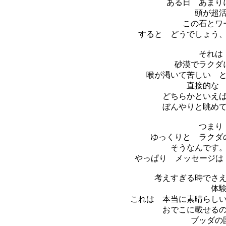
ある日 あまり
頭が超
この石とワ
すると どうでしょう
それは
砂漠でラクダ
喉が渇いて苦しい 
直接的な
どちらかといえ
ぼんやりと眺め
つまり
ゆっくりと ラクダ
そうなんです
やっぱり メッセージは 
考えすぎる時でさ
体
これは 本当に素晴らし
おでこに載せる
ブッダの