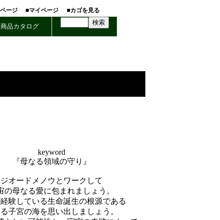
ホページ
■マイページ
■カゴを見る
商品カタログ
keyword
『母なる領域の守り』
ジオードメノウとワークして
宙の母なる愛に包まれましょう。
が経験している生命誕生の根源である
なる子宮の海を思い出しましょう。