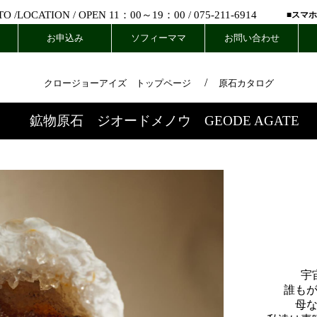
 /
LOCATION
/ OPEN 11：00～19：00 /
075-211-6914
■スマ
お申込み
ソフィーママ
お問い合わせ
/
クロージョーアイズ トップページ
原石カタログ
鉱物原石 ジオードメノウ GEODE AGATE
宇
誰も
母