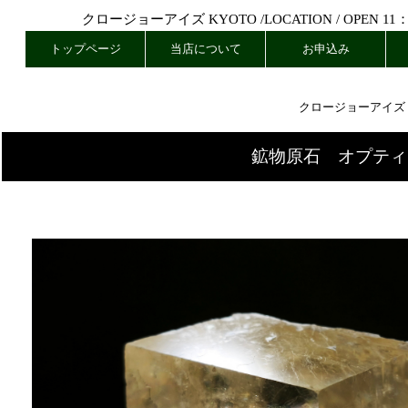
クロージョーアイズ KYOTO /
LOCATION
/ OPEN 11
トップページ
当店について
お申込み
クロージョーアイズ
鉱物原石 オプティカル