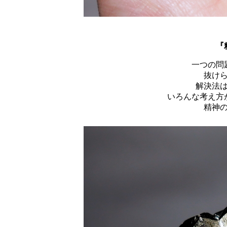
『
一つの問
抜け
解決法
いろんな考え方
精神