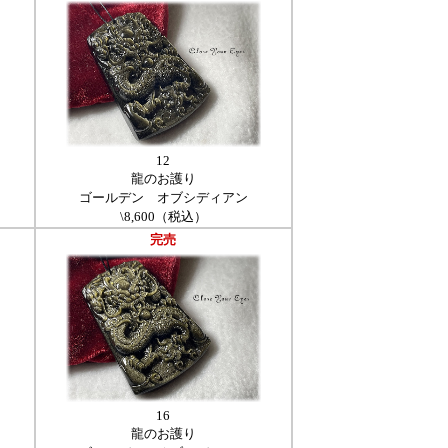
12
龍のお護り
ゴールデン オブシディアン
\8,600（税込）
完売
16
龍のお護り