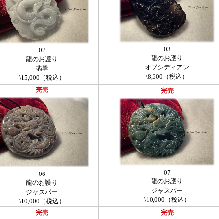
03
02
龍のお護り
龍のお護り
オブシディアン
翡翠
\8,600（税込）
\15,000（税込）
完売
完売
07
06
龍のお護り
龍のお護り
ジャスパー
ジャスパー
\10,000（税込）
\10,000（税込）
完売
完売