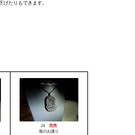
下げたりもできます。
28
完売
龍のお護り