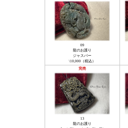
09
龍のお護り
ジャスパー
\10,000（税込）
完売
13
龍のお護り