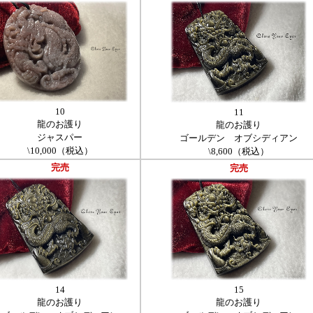
10
11
龍のお護り
龍のお護り
ジャスパー
ゴールデン オブシディアン
\10,000（税込）
\8,600（税込）
完売
完売
14
15
龍のお護り
龍のお護り