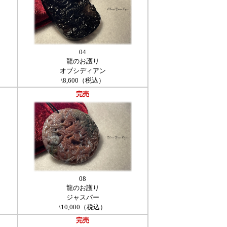
04
龍のお護り
オブシディアン
\8,600（税込）
完売
08
龍のお護り
ジャスパー
\10,000（税込）
完売