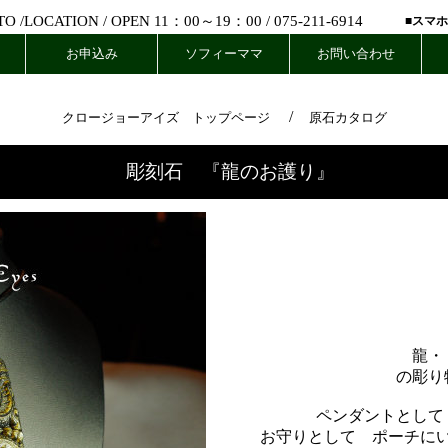
 /
LOCATION
/ OPEN 11：00～19：00 /
075-211-6914
■スマ
お申込み
ソフィーママ
お問い合わせ
/
クロージョーアイズ トップページ
原石カタログ
彫刻石 『龍のお護り』
龍・
の彫り
ペンダントとして
お守りとして ポーチに