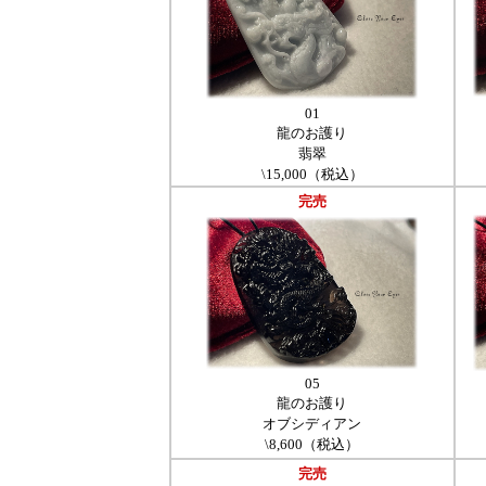
01
龍のお護り
翡翠
\15,000（税込）
完売
05
龍のお護り
オブシディアン
\8,600（税込）
完売