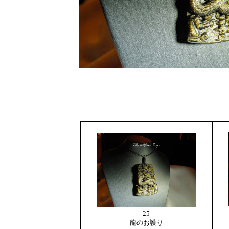
25
龍のお護り