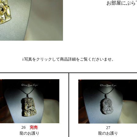
お部屋にぶら
↓
写真をクリックして商品詳細をご覧くださいませ。
26
完売
27
龍のお護り
龍のお護り