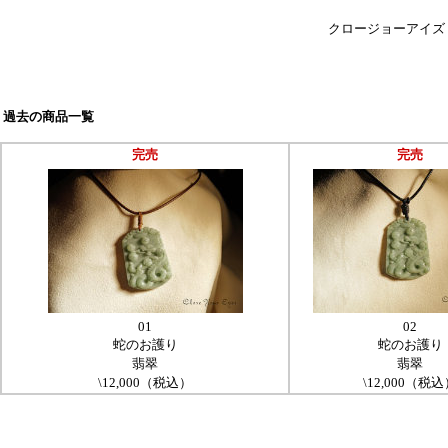
クロージョーアイズ
過去の商品一覧
完売
完売
01
02
蛇のお護り
蛇のお護り
翡翠
翡翠
\12,000（税込）
\12,000（税