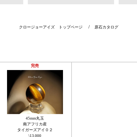
/
クロージョーアイズ トップページ
原石カタログ
完売
45mm丸玉
南アフリカ産
タイガーズアイ０２
\13,000