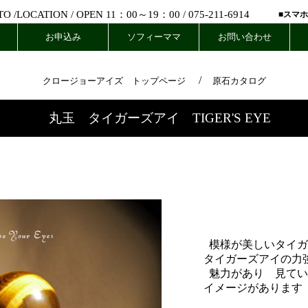
 /
LOCATION
/ OPEN 11：00～19：00 /
075-211-6914
■スマ
お申込み
ソフィーママ
お問い合わせ
/
クロージョーアイズ トップページ
原石カタログ
丸玉 タイガーズアイ
TIGER'S EYE
模様が美しいタイガ
タイガーズアイの力
魅力があり 見てい
イメージがあります