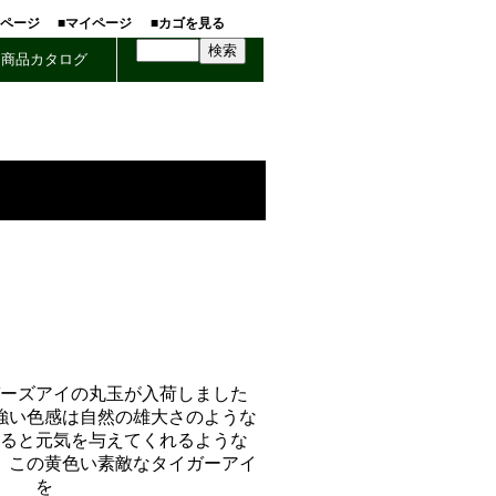
ホページ
■マイページ
■カゴを見る
商品カタログ
ーズアイの丸玉が入荷しました
強い色感は自然の雄大さのような
ると元気を与えてくれるような
 この黄色い素敵なタイガーアイ
を