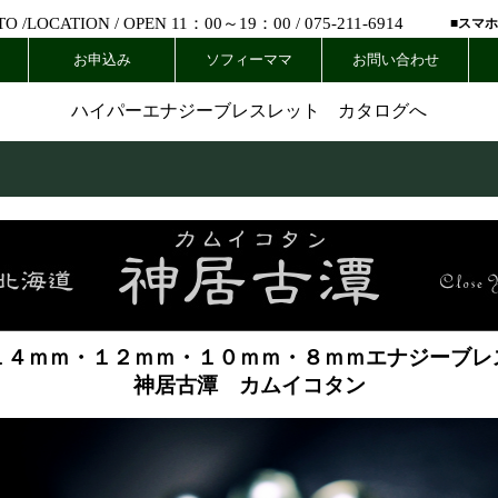
 /
LOCATION
/ OPEN 11：00～19：00 /
075-211-6914
■スマ
お申込み
ソフィーママ
お問い合わせ
ハイパーエナジーブレスレット カタログへ
１４ｍｍ・１２ｍｍ・１０ｍｍ・８ｍｍエナジーブレ
神居古潭 カムイコタン