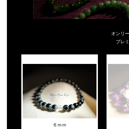
オンリ
プレ
６ｍｍ