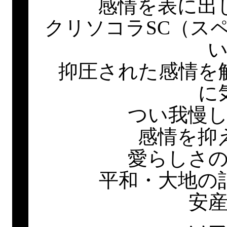
感情を表に出
クリソコラSC（ス
抑圧された感情を
に
つい我慢
感情を抑
愛らしさ
平和・大地の
安