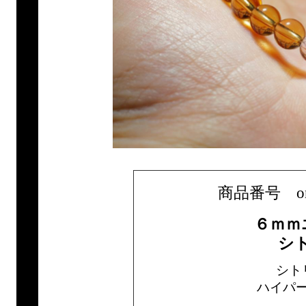
商品番号 only1
６ｍｍ
シ
シト
ハイパ