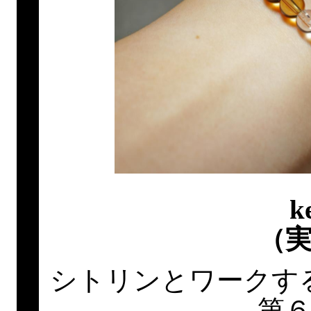
k
（
シトリンとワークす
第