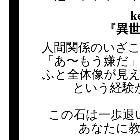
k
『異
人間関係のいざ
「あ〜もう嫌だ
ふと全体像が見
という経験
この石は一歩退
あなたに