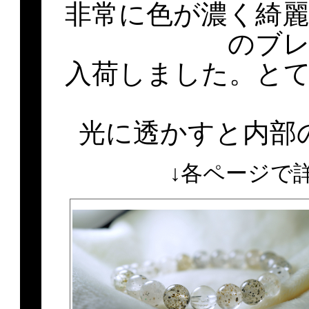
非常に色が濃く綺
のブ
入荷しました。と
光に透かすと内部
↓各ページで