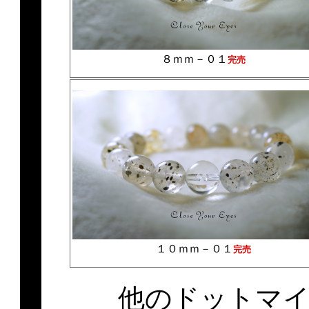
８ｍｍ－０１
完売
１０ｍｍ－０１
完売
他のドットマ