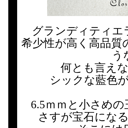
グランディティエ
希少性が高く高品質
う
何とも言え
シックな藍色
6.5ｍｍと小さめ
さすが宝石にな