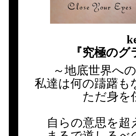
k
『究極のグ
～地底世界へ
私達は何の躊躇も
ただ身を
自らの意思を超
まるで道しるべ