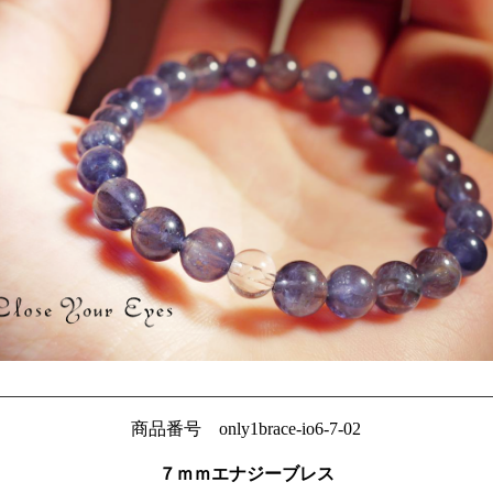
商品番号 only1brace-io6-7-02
７ｍｍエナジーブレス