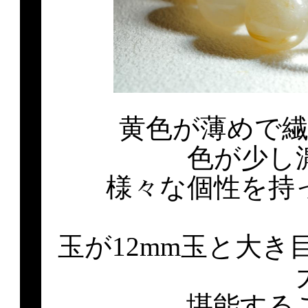
黄色が薄めで
色が少し
様々な個性を持
玉が12mm玉と大
堪能する