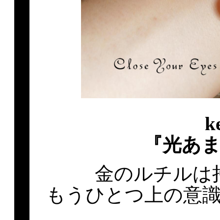
k
『光あ
金のルチルは
もうひとつ上の意