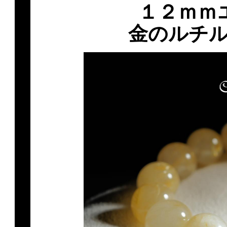
１２ｍｍ
金のルチ