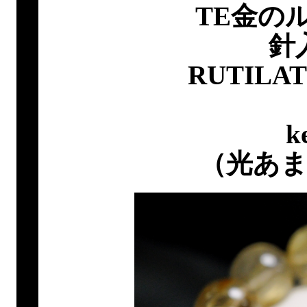
TE金の
針
RUTILA
k
（光あ