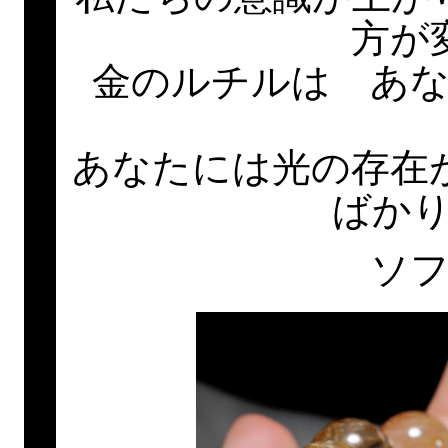
方が
金のルチルは あ
あなたには光の存在
ばか
ソ