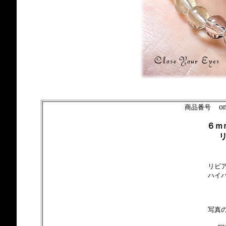
only
商品番号
６ｍ
リビ
ハイ
写真