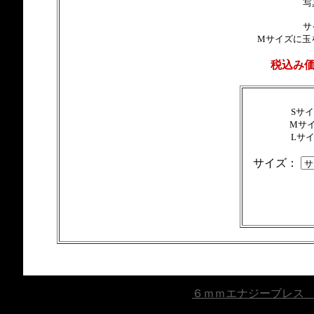
写
サ
Mサイズに玉
税込み
Sサ
Mサ
Lサ
サイズ：
６ｍｍエナジーブレス