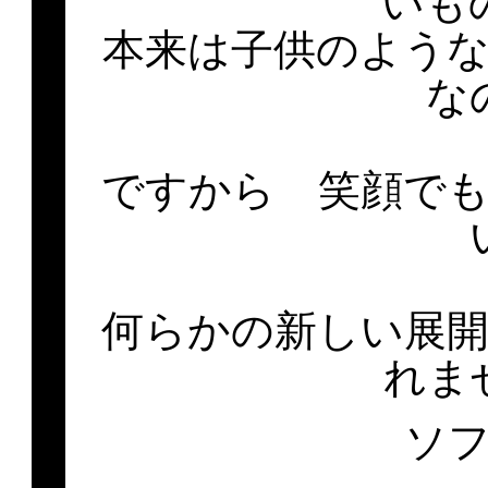
いも
本来は子供のよう
な
ですから 笑顔で
何らかの新しい展
れま
ソ