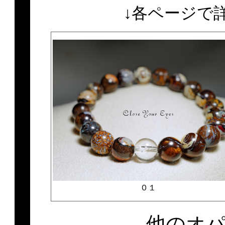
↓各ページで
０１
他のオ