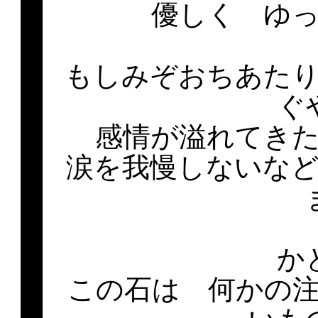
優しく ゆ
もしみぞおちあた
ぐ
感情が溢れてき
涙を我慢しないな
か
この石は 何かの