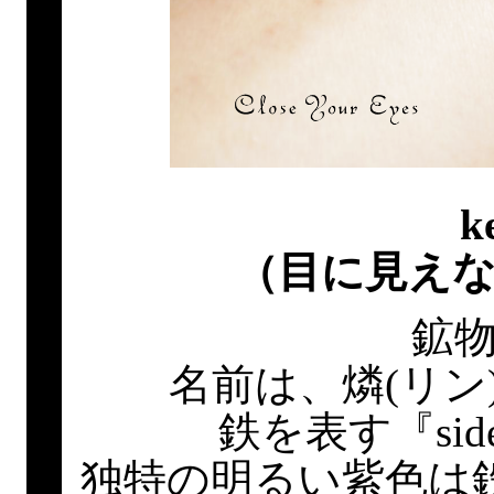
k
（目に見え
鉱
名前は、燐(リン)
鉄を表す『sid
独特の明るい紫色は