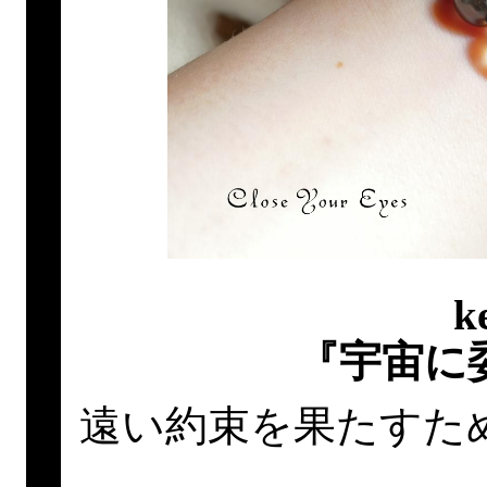
k
『宇宙に
遠い約束を果たすた