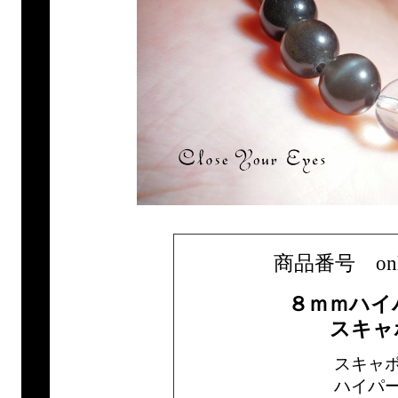
商品番号 only1b
８ｍｍハイ
スキャ
スキャ
ハイパ