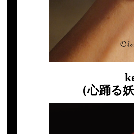
k
（心踊る