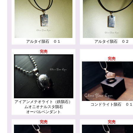
アルタイ隕石 ０１
アルタイ隕石 ０２
完売
完売
アイアンメテオライト（鉄隕石）
コンドライト隕石 ０１
ムオニオナルスタ隕石
オーバルペンダント
完売
完売