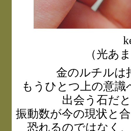
k
（光あ
金のルチルは
もうひとつ上の意識
出会う石だ
振動数が今の現状と
恐れるのではなく