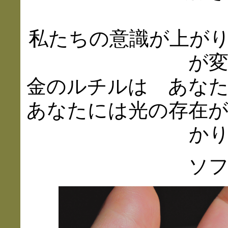
私たちの意識が上が
が
金のルチルは あな
あなたには光の存在
か
ソ