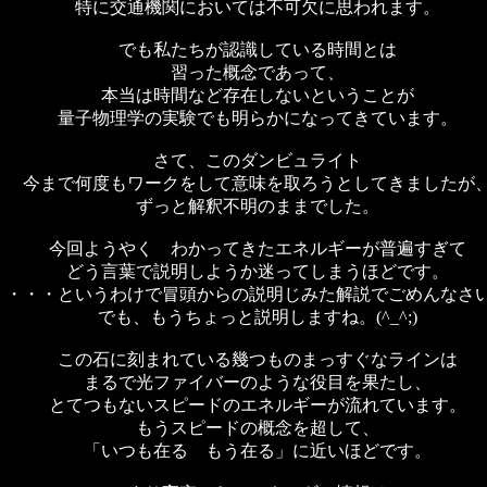
特に交通機関においては不可欠に思われます。
でも私たちが認識している時間とは
習った概念であって、
本当は時間など存在しないということが
量子物理学の実験でも明らかになってきています。
さて、このダンビュライト
今まで何度もワークをして意味を取ろうとしてきましたが
ずっと解釈不明のままでした。
今回ようやく わかってきたエネルギーが普遍すぎて
どう言葉で説明しようか迷ってしまうほどです。
・・・というわけで冒頭からの説明じみた解説でごめんなさ
でも、もうちょっと説明しますね。(^_^;)
この石に刻まれている幾つものまっすぐなラインは
まるで光ファイバーのような役目を果たし、
とてつもないスピードのエネルギーが流れています。
もうスピードの概念を超して、
「いつも在る もう在る」に近いほどです。