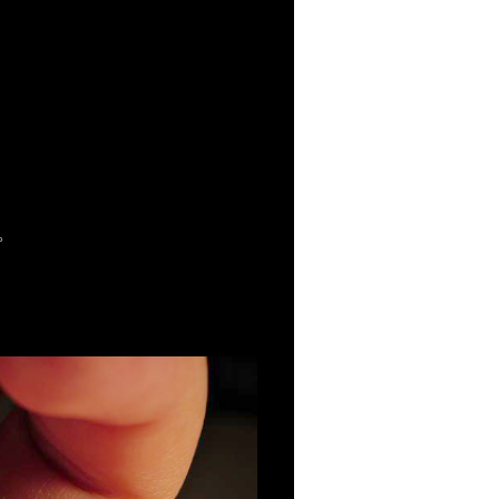
、
。
。