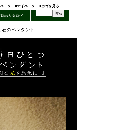
ホページ
■マイページ
■カゴを見る
商品カタログ
く石のペンダント