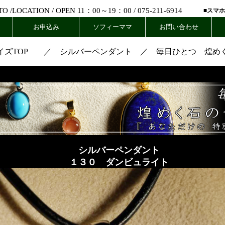
 /
LOCATION
/ OPEN 11：00～19：00 /
075-211-6914
■スマ
お申込み
ソフィーママ
お問い合わせ
ズTOP
／
シルバーペンダント
／
毎日ひとつ 煌め
シルバーペンダント
１３０ ダンビュライト