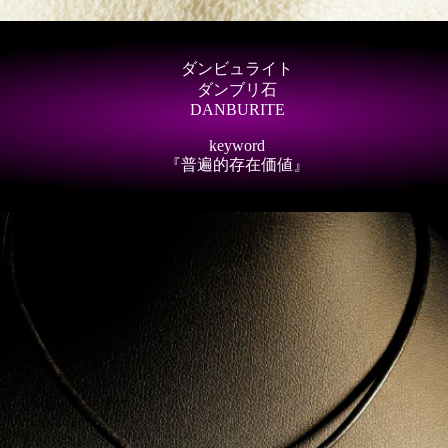
ダンビュライト
ダンブリ石
DANBURITE
keyword
『普遍的存在価値』