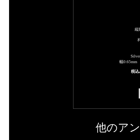
縦
Sil
幅0.65m
税込
他のア