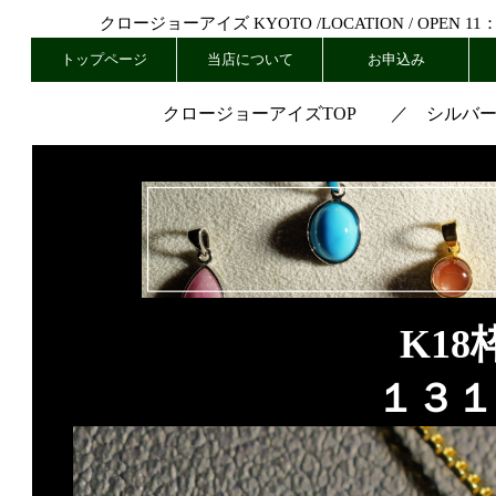
クロージョーアイズ KYOTO /
LOCATION
/ OPEN 11
トップページ
当店について
お申込み
クロージョーアイズTOP
／
シルバ
K1
１３