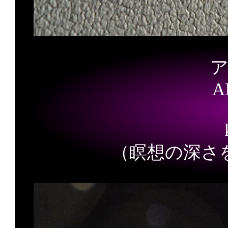
A
（瞑想の深さ