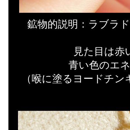
鉱物的説明：ラブラ
見た目は赤
青い色のエ
（喉に塗るヨードチン