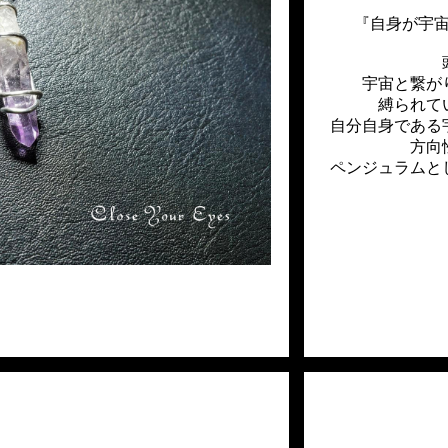
『自身が宇
宇宙と繋が
縛られて
自分自身である
方向
ペンジュラムと