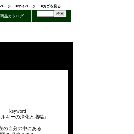
ホページ
■マイページ
■カゴを見る
商品カタログ
keyword
ネルギーの浄化と増幅』
在の自分の中にある