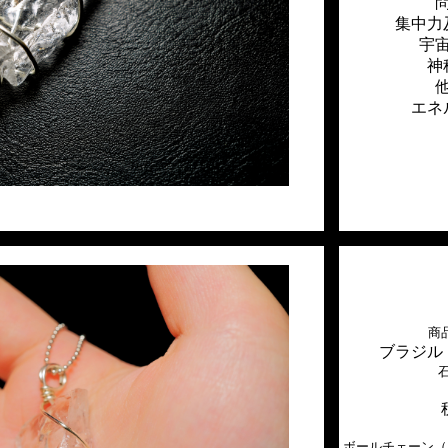
集中力
宇
神
エネ
商品
ブラジル
ボールチェーン（