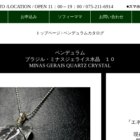
 /
LOCATION
/ OPEN 11：00～19：00 /
075-211-6914
■スマ
お申込み
ソフィーママ
お問い合わせ
トップページ
/
ペンデュラムカタログ
ペンデュラム
ブラジル・ミナスジェライス水晶 １０
MINAS GERAIS QUARTZ CRYSTAL
『エ
現