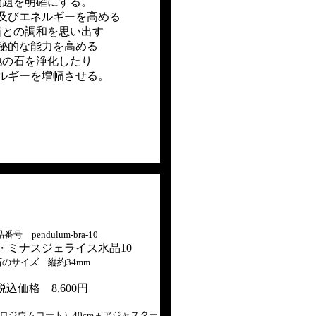
問題を明確にする。
及びエネルギーを高める
宙との調和を思い出す
秘的な能力を高める
他の石を浄化したり
ルギーを増幅させる。
番号 pendulum-bra-10
・ミナスジェライス水晶10
石のサイズ 縦約34mm
税込価格 8,600円
ロジウムコート）40cm＋アジャスター