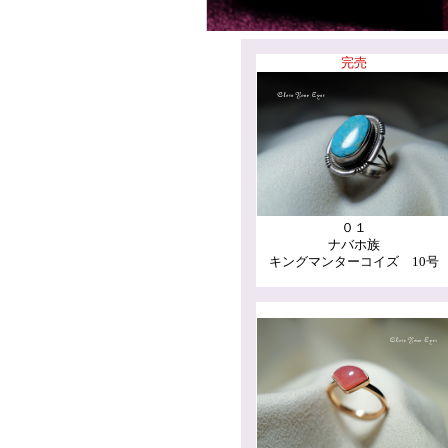
完売
０１
ナバホ族
キングマンターコイズ 10号