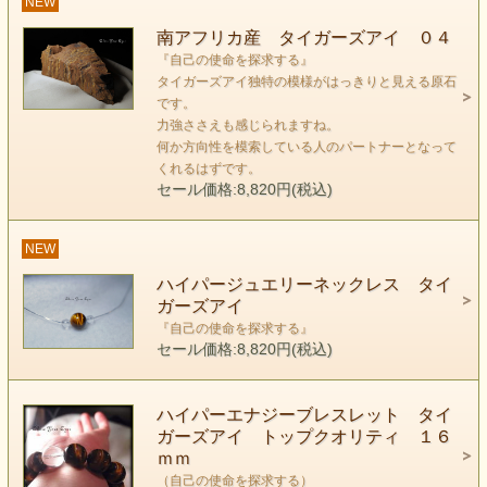
NEW
南アフリカ産 タイガーズアイ ０４
『自己の使命を探求する』
第三チャクラ
タイガーズアイ独特の模様がはっきりと見える原石
"Solar Plexus Chakra"
です。
中庸の位置を確認する
力強ささえも感じられますね。
何か方向性を模索している人のパートナーとなって
くれるはずです。
セール価格:8,820円(税込)
NEW
ハイパージュエリーネックレス タイ
ガーズアイ
『自己の使命を探求する』
セール価格:8,820円(税込)
チャクラブロックの見つけ方と瞑想の際のヒントになる
ハイパーエナジーブレスレット タイ
各チャクラの感覚的な意味合いを記載した『チャクラ瞑想ガ
ガーズアイ トップクオリティ １６
イド』をお付けいたします♪
ｍｍ
（自己の使命を探求する）