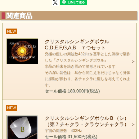
片手に乗るサイズです
音階がいい加減なクリスタルシンギングボウルも多い
関連商品
のですが
クロアイでしっかりとチェックして入荷しております
NEW
------------------------------------------
クリスタルシンギングボウル
Ｇ音（ソ）
C,D,E,F,G,A,B ７つセット
Ｇ音は喉の第５チャクラ（スロート）に働きます。
究極の癒しの周波数432Hzを基準とした調律で製作
した『クリスタルシンギングボウル』
------------------------------------------
水晶の粉末を焼き固めて整形されています
クリスタルシンギングボウルは
その深い音色は 耳から聞こえるだけじゃなく身体
お部屋のディスプレイとしてもいいですよ！
に振動が伝わり、各チャクラに癒しを与えてくれま
す。
クリスタルシンギングボウルG音（ソ）
セール価格:180,000円(税込)
（第５チャクラ・スロートチャクラ）
G４
NEW
サイズ：直径 約20cm×高さ 約16.0cm
クリスタルシンギングボウルＢ（シ）
専用スティックつき
（第７チャクラ・クラウンチャクラ）
すぐに発送できます
宇宙の周波数 432Hz
セール価格:31,500円(税込)