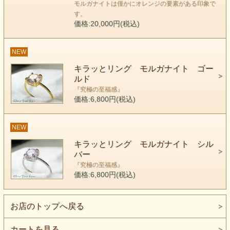
自分の時間を持った人たちです。
モルガナイトは僅かにオレンジの要素がある印象で
す。
価格:20,000円(税込)
こうだと決めたらテコでも動かない
頑固な面も持ち合わせています。
NEW
繊細で自分の道を行くアクアマリンの人が
今の競争世界になじむわけがありません。
キラッとリング モルガナイト ゴー
ルド
彼らの中では競うという観念はなく
『究極の至福感』
共存という考えが自然に出てきます。
価格:6,800円(税込)
エネルギーが満ちている状態では自分らしく生きられるので
NEW
すが、
繊細で傷つきやすいこともあり
キラッとリング モルガナイト シル
バー
そのようなストレスでエネルギーが落ち込んでいる場合
『究極の至福感』
とても不安で殻に閉じこもって出てこれなくなる時もありま
価格:6,800円(税込)
す。
お店のトップへ戻る
その不安感は突然現れることもあります。
ストレスに関係なくおこります。
カートを見る