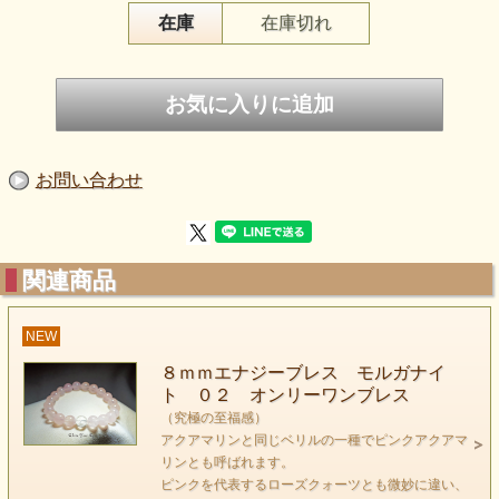
在庫
在庫切れ
お問い合わせ
keyword
（地上の天使）
関連商品
理由もないのに不安になったり
私はどことなく他の人と違うと感じてしまったりしません
か？
NEW
８ｍｍエナジーブレス モルガナイ
アクアマリンを選ぶ人は
ト ０２ オンリーワンブレス
（究極の至福感）
なんて透明で繊細な人たちが多いのでしょう。
アクアマリンと同じベリルの一種でピンクアクアマ
その心は現実の社会に根ざしておらず、
リンとも呼ばれます。
しっかりと自分の世界、
ピンクを代表するローズクォーツとも微妙に違い、