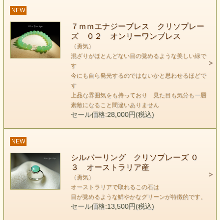
NEW
７ｍｍエナジーブレス クリソプレー
ズ ０２ オンリーワンブレス
keyword （勇気）
（勇気）
私たちの心が喜びで溢れている時は
混ざりがほとんどない目の覚めるような美しい緑で
肉体と精神と霊のバランスが保たれ
す
自然と一体であり、体中にエネルギーがみなぎります。
今にも自ら発光するのではないかと思わせるほどで
す
上品な雰囲気をも持っており 見た目も気分も一層
クリソプレーズに魅かれる人は
素敵になること間違いありません
多くの過去世で人生を闘争として経験しており
セール価格:28,000円(税込)
今世でも 肉体を持って生きることに
多大な勇気を必要とします。
NEW
自分の価値が認められていないと
シルバーリング クリソプレーズ ０
自分の人生に無力感を感じてしまいます。
３ オーストラリア産
（勇気）
クリソプレーズは勇気そのものです。
オーストラリアで取れるこの石は
自分の能力と可能性を認め
目が覚めるような鮮やかなグリーンが特徴的です。
セール価格:13,500円(税込)
自らの足で 今世での強さの経験をつむことです。