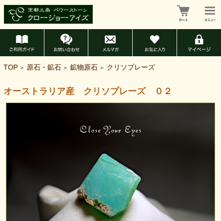
TOP
原石・鉱石
鉱物原石
クリソプレーズ
>
>
>
オーストラリア産 クリソプレーズ ０２