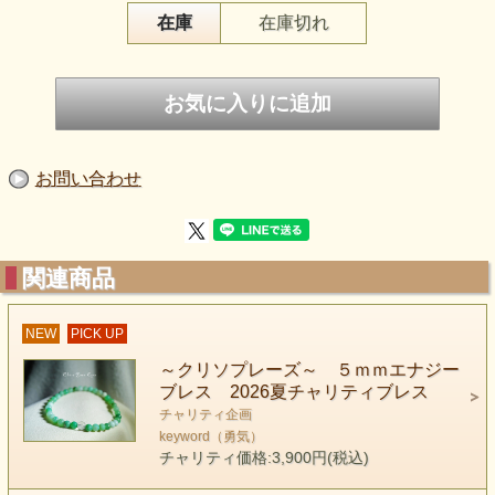
在庫
在庫切れ
色鮮やかな緑が綺麗なクリソプレーズが
入荷しました オーストラリアで取れるこの石は
目が覚めるような鮮やかなグリーンが特徴的です
またどこか優しい雰囲気と上品さを持っているので
鮮やかだけど、落ち着くようなそんな
お問い合わせ
不思議な感じがする石です
関連商品
NEW
PICK UP
～クリソプレーズ～ ５ｍｍエナジー
ブレス 2026夏チャリティブレス
チャリティ企画
keyword（勇気）
チャリティ価格:3,900円(税込)