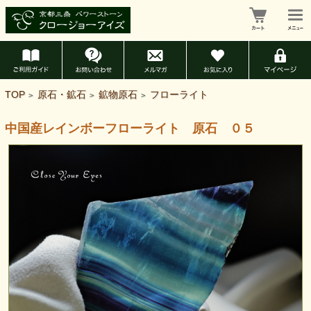
TOP
原石・鉱石
鉱物原石
フローライト
>
>
>
中国産レインボーフローライト 原石 ０５