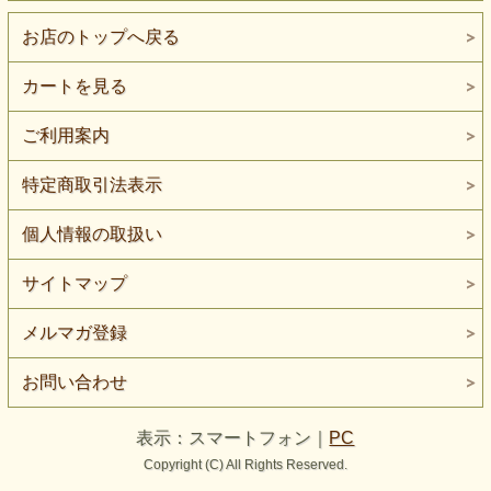
小さな自分の殻が破れ大きな世界へ飛び立つ。
魂は永遠であったことに気付く。
お店のトップへ戻る
私はいつだって自由。
カートを見る
今、私は風のようでありたい。
だから ちょっと ほっといて欲しい。
ご利用案内
気まぐれな私を無邪気だと笑ってくれるあなたに
光の花束を贈りたいから・・・・」
特定商取引法表示
全ての人にとって 自由な時間は不可欠なものです。
個人情報の取扱い
時間に束縛されず、光の次元にいるフローライトと瞑想する
と
サイトマップ
とっても心が落ち着きます。
メルマガ登録
また集中力や知性を高め、
お問い合わせ
ＩＱをも上げるといわれる天才の石ともいわれています。
速いペースで人生を生きている人、
表示：スマートフォン｜
PC
肉体的にも精神的にもエネルギーを用いる人に。
Copyright (C) All Rights Reserved.
宇宙の多面性に同調し、意識をワンランク上の次元へと導