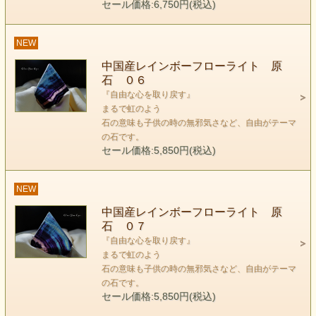
セール価格:6,750円(税込)
NEW
中国産レインボーフローライト 原
石 ０６
フローライト
『自由な心を取り戻す』
まるで虹のよう
FLUORITE
石の意味も子供の時の無邪気さなど、自由がテーマ
の石です。
keyword 『自由な心を取り戻す』
セール価格:5,850円(税込)
本来のフローライトは自由そのもの
ちょっと、ほっといて欲しい 子供や大人が
NEW
気になる石の一つです。
中国産レインボーフローライト 原
石 ０７
「一番自分らしくいれる時
『自由な心を取り戻す』
時間は止まり、本当の自分に出会う。
まるで虹のよう
心は高鳴り
石の意味も子供の時の無邪気さなど、自由がテーマ
の石です。
人は大宇宙と繋がっている記憶につながる。
セール価格:5,850円(税込)
なんでも出来そうな気がする。