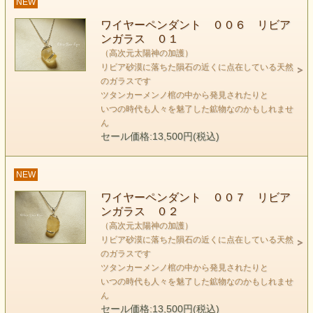
NEW
ワイヤーペンダント ００６ リビア
ンガラス ０１
（高次元太陽神の加護）
リビア砂漠に落ちた隕石の近くに点在している天然
のガラスです
ツタンカーメンノ棺の中から発見されたりと
いつの時代も人々を魅了した鉱物なのかもしれませ
ん
リビアンガラス
セール価格:13,500円(税込)
LIBYAN GLASS
NEW
keyword 『高次元太陽神の加護』
ワイヤーペンダント ００７ リビア
エジプトのツタンカーメン王の墓に、この石が埋葬されてい
ンガラス ０２
た
（高次元太陽神の加護）
のは大変有名なお話ではあります。
リビア砂漠に落ちた隕石の近くに点在している天然
のガラスです
ツタンカーメンノ棺の中から発見されたりと
太陽神信仰だったエジプトならではと感じずにはいられない
いつの時代も人々を魅了した鉱物なのかもしれませ
のは
ん
この石はまさに太陽のごとく頭上に光り輝く光そのものの石
セール価格:13,500円(税込)