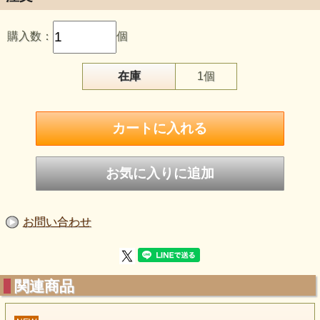
購入数：
個
リビア砂漠に隕石が落ち その瞬間に高温の熱により
生成されたイン朴ガラスの一つがこのリビアンガラスです
在庫
1個
白濁した黄色が特徴的です 滑らかな質感で手に収まる
サイズなので瞑想のお供やお守りに良いかもしれませんね
是非この宇宙からの隕石によって生成されたインパクトガラ
スの
エネルギーを感じてみてはいかがでしょうか
お問い合わせ
関連商品