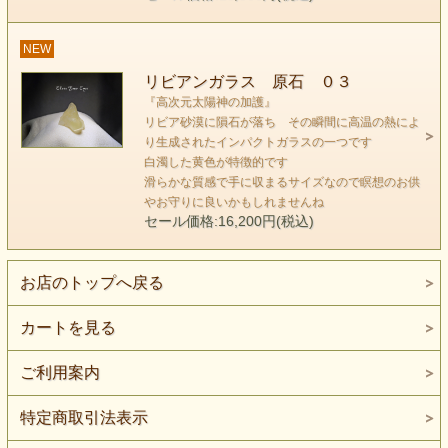
だからです。
NEW
通常の意識でこの石とワークできるのはここまでです。
リビアンガラス 原石 ０３
頭上がまぶしく輝く以外 この石のメッセージも世界観も
『高次元太陽神の加護』
なにも見えてこないのです。
リビア砂漠に隕石が落ち その瞬間に高温の熱によ
り生成されたインパクトガラスの一つです
以前、何度もこの石とワークするたび なにも浮かばずに断
白濁した黄色が特徴的です
滑らかな質感で手に収まるサイズなので瞑想のお供
念し
やお守りに良いかもしれませんね
結局、周波数が高い光の石であるということしかわかりませ
セール価格:16,200円(税込)
んでした。
お店のトップへ戻る
どうしても、この石のメッセージを解明したいので
この石と一体になろうと集中してみました。
カートを見る
すると なんと、脳全体の回路が入れ替わるような脳が動く
ような
ご利用案内
感覚が始まります。
もしかして受信機である、第六チャクラの周波数自体を
特定商取引法表示
シフトさせているのかもしれません。