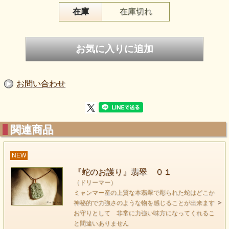
在庫
在庫切れ
2025年の干支
蛇は古来より豊穣や金運を司る神様として祀られ、
神聖な生き物として認識されてきました
お問い合わせ
干支にちなんで
蛇の彫り物です
特に翡翠はイメージを広げてくれる石です
関連商品
ペンダントとして つけることもできますし
NEW
お守りとして ポーチにいれて 持ち歩くのもいいですし～
お部屋にぶら下げたりもできます。
『蛇のお護り』翡翠 ０１
（ドリーマー）
ミャンマー産の上質な本翡翠で彫られた蛇はどこか
神秘的で力強さのような物を感じることが出来ます
お守りとして 非常に力強い味方になってくれるこ
と間違いありません