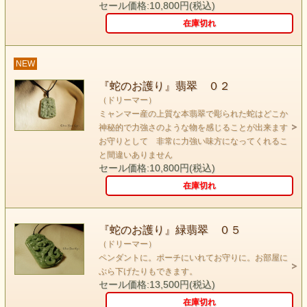
セール価格:10,800円(税込)
在庫切れ
NEW
『蛇のお護り』翡翠 ０２
（ドリーマー）
ミャンマー産の上質な本翡翠で彫られた蛇はどこか
神秘的で力強さのような物を感じることが出来ます
お守りとして 非常に力強い味方になってくれるこ
と間違いありません
翡翠
セール価格:10,800円(税込)
硬玉
在庫切れ
JADE
『蛇のお護り』緑翡翠 ０５
keyword （ドリーマー）
（ドリーマー）
あなたは誰？アリスのウサギ？いったいどこに行くの？
ペンダントに。ポーチにいれてお守りに。お部屋に
ちょっと 待って！ 私も連れていって・・・・
ぶら下げたりもできます。
気がつくとそこは 妖精が舞い、天使が空飛ぶ
セール価格:13,500円(税込)
夢と希望のワンダーランドでした。
在庫切れ