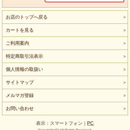
何でも出来そうな気がする・・・・
お店のトップへ戻る
そのとおり 実際 ここでは 何でもすることが出来ます。
カートを見る
お姫様になりたい！ もちろんなれます。
空を飛んでみたい。 はいどうぞ・・・
ご利用案内
素敵なお城に住んでみたい。 お気に召すまま・・・
そう ここは あなたの夢の世界。
特定商取引法表示
夢の中では なんでも ＯＫ！出来るはずよね。
個人情報の取扱い
ただひとつ この世界には 秘密があるのです。
サイトマップ
それは ある人にしか見つけられない 秘密の小道・・・
知りたいと思った人にしか通ることが出来ない
メルマガ登録
好奇心という名の 魔法の小道・・・・
例えば 勇気が必要かもしれない もしくは愛かもしれな
お問い合わせ
い。
表示：スマートフォン｜
PC
そして、その小道はいったいどこに通じているのだろう！