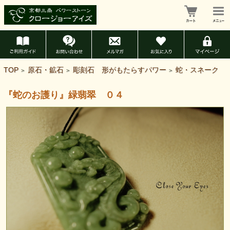
TOP
原石・鉱石
彫刻石 形がもたらすパワー
蛇・スネーク
>
>
>
『蛇のお護り』緑翡翠 ０４