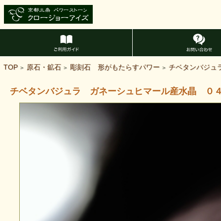
TOP
原石・鉱石
彫刻石 形がもたらすパワー
チベタンバジュ
>
>
>
チベタンバジュラ ガネーシュヒマール産水晶 ０