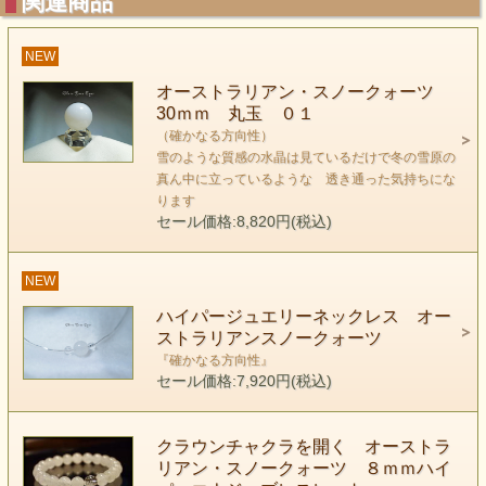
関連商品
NEW
オーストラリアン・スノークォーツ
30ｍｍ 丸玉 ０１
（確かなる方向性）
雪のような質感の水晶は見ているだけで冬の雪原の
真ん中に立っているような 透き通った気持ちにな
ります
セール価格:8,820円(税込)
keyword （確かなる方向性）
産地：オーストラリア
NEW
鉱物的説明：水晶の一種
ハイパージュエリーネックレス オー
エネルギー的特徴： 通常の水晶が大きく広がる
ストラリアンスノークォーツ
エリア的なエネルギーを発しているのだとしたら、
『確かなる方向性』
この石には はっきりとした「指針」といったものが伺えま
セール価格:7,920円(税込)
す。
あくまでも純粋でまっすぐな動機、そして確かなる方向性。
クラウンチャクラを開く オーストラ
つまり、 自分のやり方・・・
リアン・スノークォーツ ８ｍｍハイ
私にはこれがあるから「うん」と言えるというような