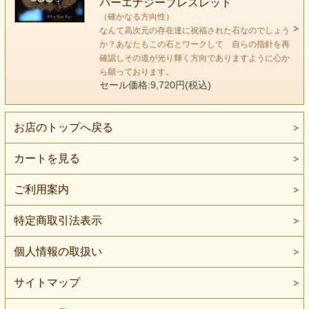
パーエナジーブレスレット
自信に溢れているのです。
（確かなる方向性）
水晶には物事を明確にするといった働きがあります。
なんて高次元の存在達に祝福された石なのでしょう
か？あなたもこの石とワークして 自らの指針を再
特にクリアー水晶は浄化も込めてそういった要素が強いで
確認しその道が光り輝く方向でありますように心か
す。
ら願っております。
しかし この雪のように白い水晶は
セール価格:9,720円(税込)
「あらかじめ知っていたの」 というようなニュアンスがあ
ります。
お店のトップへ戻る
最も共鳴する場所が 第７チャクラであるという
エネルギー的にも高い波動を持ち、
カートを見る
サイキック領域においても
天上界に向かうエネルギーの道がはっきりと見えます。
ご利用案内
なんて高次元の存在達に祝福された石なのでしょうか？
あなたもこの石とワークして 自らの指針を再確認し
特定商取引法表示
その道が光り輝く方向でありますように
個人情報の取扱い
心から願っております。
対応チャクラ：第７チャクラ
サイトマップ
サイキック領域では：天上界に伸びていくエネルギーを感じ
る