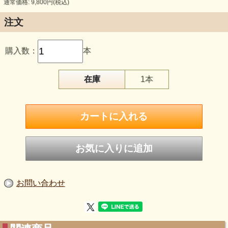
通常価格: 9,800円(税込)
注文
購入数：
本
オーストラリアからやってきたまるで雪のような
在庫
1本
質感の水晶 オーストラリアンスノークォーツが
入荷しました 見ているだけで冬の雪原の真ん中に
立っているような 透き通った気持ちになります
社会に生きているとそういったクリアな心を忘れてしまう
ことも多いですが このスノークォーツは
そんな心を思い出させてくれるかもしれません
お問い合わせ