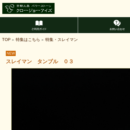
TOP
特集はこちら
特集・スレイマン
>
>
NEW
スレイマン タンブル ０３