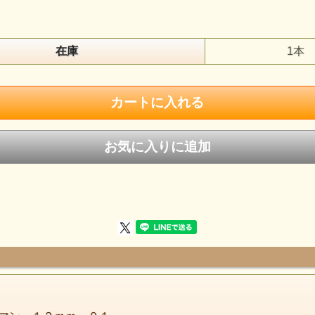
在庫
1本
スレイマン
keyword （意識の囚われを癒す）