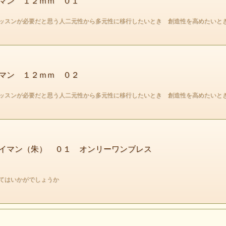
マン １２ｍｍ ０１
ッスンが必要だと思う人二元性から多元性に移行したいとき 創造性を高めたいと
マン １２ｍｍ ０２
ッスンが必要だと思う人二元性から多元性に移行したいとき 創造性を高めたいと
スレイマンは、表面的なエネルギーの流れを作るためとか
したきっかけを与えるというような軽い感覚で持つ石ではあり
その人がもう手放したと思えた筈の
っと深い深い固定観念である囚われた意識に作用するためです
イマン（朱） ０１ オンリーワンブレス
この石のチャクラへの作用はスキャニングタイプです。
つまり、特定のチャクラに対応するというものではなく
持つ人によって違うそれぞれのチャクラのブロックを
てはいかがでしょうか
スキャンし、そこを重点的に癒していきます。
ある意味、この石は自分には囚われている意識がある
識した後ではないと、あまり意味がないと言えるかもしれませ