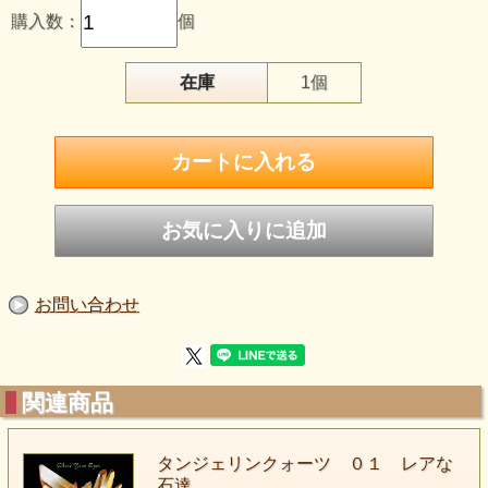
まるで太陽のかけらが
購入数：
個
そのまま結晶化したような
鮮やかなオレンジゴールド。
在庫
1個
どこにいても、ここが自分の場所
そう思い出させてくれるでしょう。
ただ眺めて、呼吸をするだけで
内側からエネルギーが満ちていく感覚。
あなたの空間に
お問い合わせ
あたたかな光の拠り所を。
関連商品
タンジェリンクォーツ ０１ レアな
石達