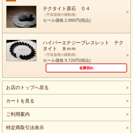
み～んな知っていると言うイメージ・・・・
テクタイト原石 ０４
（宇宙規模の躍動感）
テクタイトは そんな無限な空間を
セール価格:2,880円(税込)
なんと 猛スピードで走り抜けるイメージなのです。
モルダヴァイトが静ならば テクタイトは動
宇宙を駆け抜ける スカイウォーカーならぬ スカイ・ジェ
ハイパーエナジーブレスレット テク
ッター
タイト ８ｍｍ
しかも 光速よりも速し・・・？
（宇宙規模の躍動感）
セール価格:9,720円(税込)
モルダヴァイト
が 安心感 既知感 故郷に帰るような懐か
在庫切れ
しさなら
テクタイトは 宇宙を飛び回る 躍動感 満足感 絶対の信
お店のトップへ戻る
頼感
宇宙は自らの母であるという絶対的な 保護があることによ
カートを見る
る
自由にあふれた 幸福感を テクタイトには 感じるので
ご利用案内
す。
特定商取引法表示