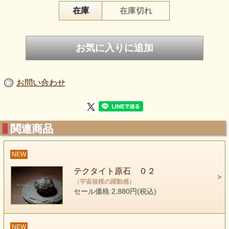
在庫
在庫切れ
keyword （宇宙規模の躍動感）
石の成分的には
黒曜石
に似てはいるが
構造的には地球で生成したとは考えられない謎の物質。
隕石であるという説や 隕石が落ちた衝撃で出来た
ガラス質の物質であるとか いろんな説があるが
お問い合わせ
未だに不明である。
私は この手にぴったりと収まる
関連商品
可愛い形状のテクタイトとワークすると
とても大きなエネルギーの動きを感じるのです。
NEW
同じく、隕石ではないか、と言われている
モルダヴァイト
テクタイト原石 ０２
のイメージは
（宇宙規模の躍動感）
セール価格:2,880円(税込)
とてつもなく大きな 無限に思われる 空間にじっと浮いて
いる感じ
そこはとても 暖かく 全部がつながっている
NEW