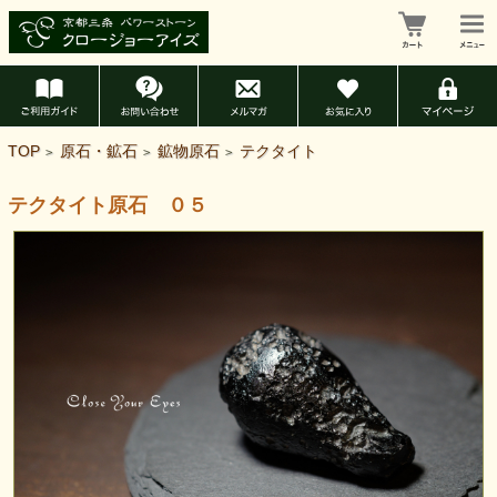
TOP
原石・鉱石
鉱物原石
テクタイト
>
>
>
テクタイト原石 ０５