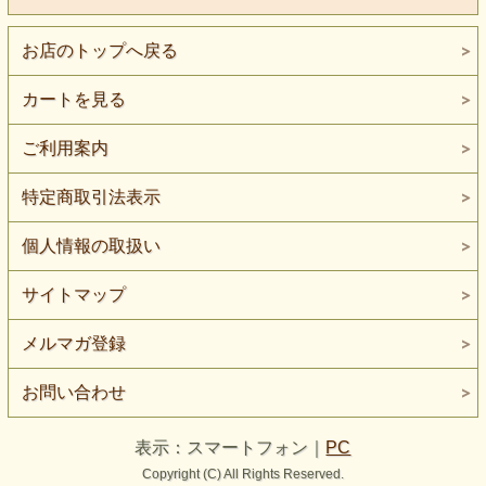
自分の目線の中でしか存在していないことに私たちは気づき
ません。
お店のトップへ戻る
真の自己とは何でしょうか？本当はどうしたいのでしょう
カートを見る
か？
ハラのチャクラにエネルギーを集中していくと
ご利用案内
深い創造性に向かっていくことに気づきます。
特に女性は創造の源の器である子宮を生まれながらに持って
特定商取引法表示
います。
感覚的に創造することの喜びをより体感できるはずなのです
個人情報の取扱い
が
意識が行きやすいことが逆に二元性に留まってしまう原因に
サイトマップ
も
メルマガ登録
なっているともいえます。もちろん男性にも女性エネルギー
が
お問い合わせ
存在するので、性別の有利性は関係ありません。
私たちが創造する喜びのために生きているのだとしたら
表示：スマートフォン｜
PC
このハラのチャクラは二元性を超える宇宙を現しているのだ
Copyright (C) All Rights Reserved.
ということに気づいていくことでしょう。