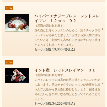
NEW
ハイパーエナジーブレス レッドスレ
イマン １２ｍｍ ０２
（意識の囚われを癒す）
真の自己に導くレッスンのために。第２チャクラの
レッスンが必要だと思う人二元性から多元性に移行
したいとき 創造性を高めたいときの大いなる助け
となってくれることでしょう。
レッドスレイマンは 第二チャクラ ハラの丹田に作用する
セール価格:19,800円(税込)
石です。
罪悪感や固定観念が身体意識の不調となって
NEW
出やすいポイントでもあります。
レッドスレイマンは真の自己に導くレッスンのためにありま
インド産 レッドスレイマン ０１
（意識の囚われを癒す）
す。
レッドスレイマンは真の自己に導くレッスンのため
自分自身に向かい合うとき、あえて比べてしまう相手との位
にあります。第２チャクラのレッスンが必要だと思
置
う人二元性から多元性に移行したいとき 創造性を
つまり第２チャクラは人間関係の問題にも関連しています。
高めたいときの大いなる助けとなってくれることで
しょう。
現実社会はどうしても自分と相手という二元性の中に
セール価格:34,200円(税込)
存在していると思いがちです。しかし 本当は全て