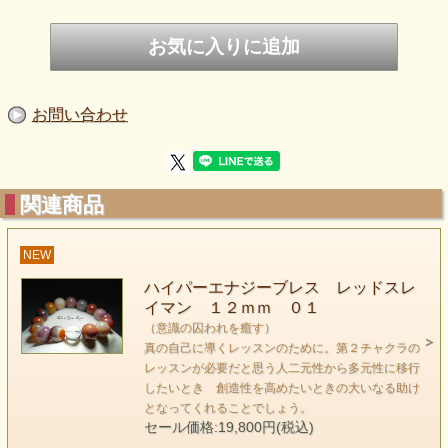
スレイマン
keyword （意識の囚われを癒す）
ダライラマの主治医が探し求めたと言われた石
不要な囚われの意識を外し、三つの丹田のバランスをとる
精神、心身ともに癒やしてくれる優れ石 スレイマン。
お問い合わせ
スレイマンは思考 感情 肉体エネルギーのバランスを
取ってくれる石です。３つの丹田を高め
高い意識の状態へ導くエネルギーを持っています。
関連商品
通常のスレイマンはスキャニングとして
働き、その時々にあるブロックに作用してくれます
NEW
しかしながら どうしても その人の個性という性質が
それぞれの丹田を中心に動いてしまいそれが癖になると
ハイパーエナジーブレス レッドスレ
イマン １２ｍｍ ０１
ブロックとして作用し、エネルギーの流れをとどめて
（意識の囚われを癒す）
しまいます。特にハートとハラのチャクラは
真の自己に導くレッスンのために。第２チャクラの
ブロックが出来やすい箇所でもあります。
レッスンが必要だと思う人二元性から多元性に移行
したいとき 創造性を高めたいときの大いなる助け
となってくれることでしょう。
セール価格:19,800円(税込)