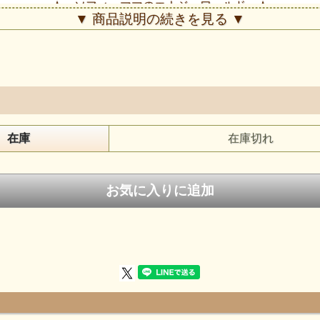
★ ソフィーママのエナジーワールド ★
▼ 商品説明の続きを見る ▼
2024/5/19更新『エネルギー的見地から見た太陽フレア』
2024/5/21更新『エナジーバリアストーン』
在庫
在庫切れ