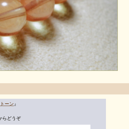
トーン
』
からどうぞ