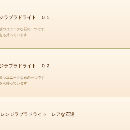
ジラブラドライト ０１
放つユニークな石の一つです
気をも持っています
淡く そしてどこか神聖な印象の色感が
特徴的なオレンジラブラドが入荷しました
その吸い込まれそうな褐色は
ジラブラドライト ０２
ずっと見ていても飽きない魅力があります
放つユニークな石の一つです
この個性的な石を是非身に着けてみてください
気をも持っています
レンジラブラドライト レアな石達