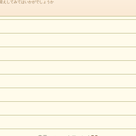
迎えしてみてはいかがでしょうか
keyword （高次のアミュレット）
意識の次元が変わり、雑多な想念などが消える。
高い崇高な意識のまま存在することで
どんなに密集した人混みであっても
おおらかで安らいだ気持ちでいられる。