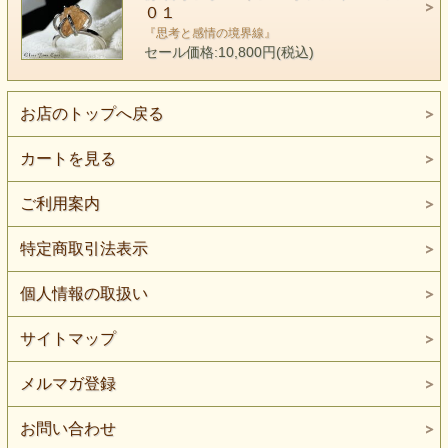
０１
『思考と感情の境界線』
セール価格:10,800円(税込)
お店のトップへ戻る
カートを見る
フリーサイズ ７号～１１号
※リングの開閉によりサイズ調整ができます。
ご利用案内
素材 インペリアル・トパーズ（直径６mmジュエリ
ーカット加工）
特定商取引法表示
リング（Silver925 ＋18KGPコーティング）
個人情報の取扱い
サイトマップ
メルマガ登録
お問い合わせ