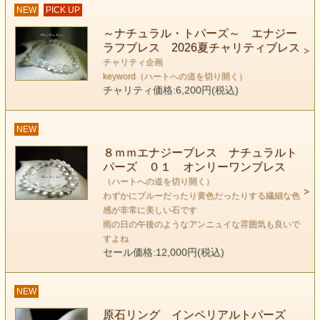
NEW
PICK UP
今こそ本当の意味での感情を共有する時
～ナチュラル・トパーズ～ エナジー
心を開く時であると教えてくれているのかもしれませ
ラフブレス 2026夏チャリティブレス
ん。
チャリティ企画
keyword（ハートへの道を切り開く）
インペリアルトパーズを身につけることで
チャリティ価格:6,200円(税込)
自分自身の思考と意思をしっかり定めることができた上
で、
NEW
感情は人々と共有できるという
８ｍｍエナジーブレス ナチュラルト
素晴らしい体験に導いてくれることでしょう。
パーズ ０１ オンリーワンブレス
ソフィーママ
（ハートへの道を切り開く）
わずかにブルーだったり黄色だったりする繊細な色
感が非常に美しい石です
雨の日の午後のようなアンニュイな雰囲気も良いで
すよね
セール価格:12,000円(税込)
NEW
原石リング インペリアルトパーズ