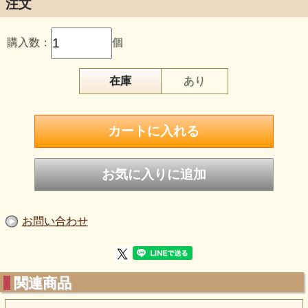
注文
購入数：
個
IMPERIAL TOPAZ
在庫
あり
インペリアル・トパーズ
keyword『思考と感情の境界線』
人は思考からなります。
感情はコントロールできるものです。
それならば感情は唯一
人々と共有できるものだと思いませんか？
一昔前の感情の共感つまり同情は
お問い合わせ
身も心もすべて投げ出してしまうものでした。
しかし今求められている心のつながりは
個を捨てる必要がありません。
関連商品
インペリアルトパーズは、