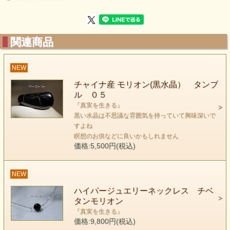
か？
私は喉のチャクラに真実というメッセージを感じま
す。
関連商品
自らの主張を偽らずに正直に真実と共に生きたとき、
きっと喉のトラブルはなくなるのだと思うのです。
そして こうして喉のチャクラが開けたとき
NEW
私たちはもう孤独というものを感じなくなります。
チャイナ産 モリオン(黒水晶） タンブ
喉はコミュニケーションをも意味していて
ル ０５
偽らずに真実の友情を結べたとき もう一人で世の中
『真実を生きる』
黒い水晶は不思議な雰囲気を持っていて興味深いで
に
すよね
抵抗する必要はなくなるのです。
瞑想のお供などに良いかもしれません
一般社会から観たらどうも・・・世間的にまず
価格:5,500円(税込)
い・・・
人の目が気になって・・・などなど、気持ちはとって
NEW
もわかります。
ハイパージュエリーネックレス チベ
でも どうぞ 勇気を出してください。
タンモリオン
もう新しい時代が始まっているのです。
『真実を生きる』
ありがたいことに新しい時代は 私たちが生まれもっ
価格:9,800円(税込)