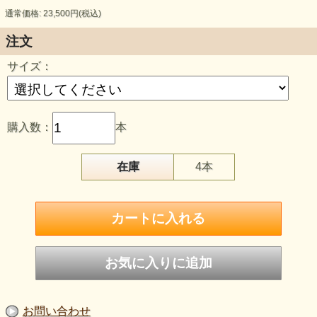
通常価格: 23,500円(税込)
注文
サイズ：
keyword 「真実を生きる」
思考で考えるのでもなく、身体で体感するのでもな
い。
購入数：
本
頭と身体をつなぐその間には首があり、
喉はその中心に位置します。
在庫
4本
喉について 私たちはとても軽視している伏がありま
す。
言いたいことが言えずに
ぐっと飲み込んだ経験は誰にもあります。
意味もなく咳が出るとき、私たちは何かに抵抗してい
るのです。
どれくらい自分を偽って生きたなら その生き方が
自らの魂を裏切っているのだと気づけるのでしょう
お問い合わせ