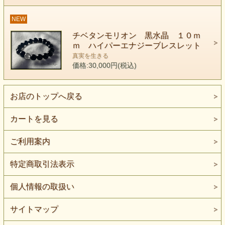
た青写真を生きるに
もっとも適したエネルギーを持っているのです。
NEW
より高い周波数で生きるということは 宇宙
チベタンモリオン 黒水晶 １０ｍ
に生きるということなのです。
ｍ ハイパーエナジーブレスレット
私たちは一人一人 何らかの目的や使命 または大い
真実を生きる
なる喜びの
価格:30,000円(税込)
ために、せっかく こんな時代の変わり目というスリ
リングな時代を選んで
お店のトップへ戻る
生まれてきたのです。
ある意味 無謀で挑戦的、かつ素敵な冒険野郎といえ
カートを見る
ますね。(o^^o)
私も場の雰囲気を和ますために
ご利用案内
我慢役を買って出ていた立場の人間でした。
特定商取引法表示
争いごとが何より嫌で 自分さえ我慢すればと喉から
出かかった
個人情報の取扱い
怒りの言葉を何度飲み込んだか知れません。
しかし、最近では本当にそんな時代は終わったんだな
サイトマップ
ぁと