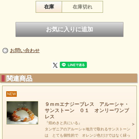
在庫
在庫切れ
お問い合わせ
オレンジ色が美しいサンストーンのハイパーエナジー
ブレスレットが入荷しました！
サンストーンはムーンストーンと同じ長石グループの
石です
関連商品
サンストーンの眩しいオレンジ色の輝きは
持つ人に常に太陽のエネルギーを感じさせてくれそう
NEW
です。
９ｍｍエナジーブレス アルーシャ・
サンストーン ０１ オンリーワンブ
レス
『煌めきと共にいる』
タンザニアのアルーシャ地方で取れるサンストーン
は とても個性的で オレンジ色だけではなく緑っ