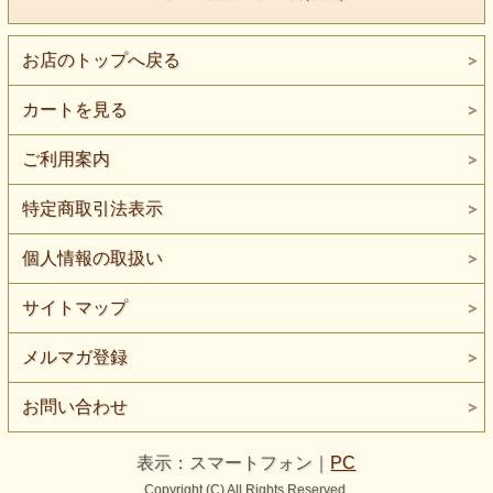
他の石でその原因を探り、癒す事が出来たら、
お店のトップへ戻る
サンストーンの持つ太陽の生命力で元気を取り戻しま
しょう。
カートを見る
ハイパーエナジーブレスレットについて
サンストーン
ご利用案内
日長石
特定商取引法表示
SUNSTONE
keyword （感情の活性化）
個人情報の取扱い
いつも元気なあなたが
曇り空のようにちょっと影っていませんか？
サイトマップ
サンストーンは私たちの肉体の
太陽センターといわれる
メルマガ登録
太陽神経叢（みぞおちの少し下）を活性させます。
太陽センターは人間の活力の元を作り出します。
お問い合わせ
サンストーンに惹かれるときは、
そのセンターにエネルギーが充分に
表示：スマートフォン｜
PC
流れていないことを意味します。
Copyright (C) All Rights Reserved.