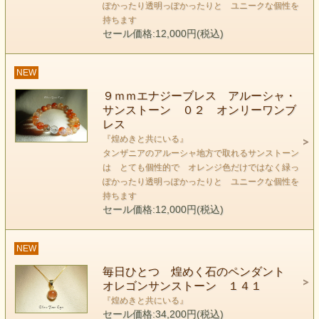
ぽかったり透明っぽかったりと ユニークな個性を
持ちます
セール価格:12,000円(税込)
NEW
９ｍｍエナジーブレス アルーシャ・
感情の活性化を促してくれる石です。
サンストーン ０２ オンリーワンブ
サンストーンに惹かれたあなたは、いつもの元気がな
レス
『煌めきと共にいる』
かったり、
タンザニアのアルーシャ地方で取れるサンストーン
疲れが溜まっていたりしませんか？
は とても個性的で オレンジ色だけではなく緑っ
ぽかったり透明っぽかったりと ユニークな個性を
持ちます
セール価格:12,000円(税込)
NEW
毎日ひとつ 煌めく石のペンダント
オレゴンサンストーン １４１
『煌めきと共にいる』
セール価格:34,200円(税込)