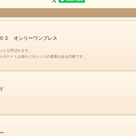
とても質が良く繊細で可愛らしいミックスベリルの
ブレスレットが入荷しました。ベリルは青はアクアマリン
ピンクはモルガナイト黄色はヘリオドールと色によって
名前が変わります。今回はそんなベリルの様々な色が
混じった物になります。
０２ オンリーワンブレス
ンとも呼ばれます。
ルガナイトは僅かにオレンジの要素がある印象です。
ド
ー