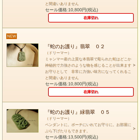
と間違いありません
セール価格:10,800円(税込)
在庫切れ
NEW
『蛇のお護り』翡翠 ０２
（ドリーマー）
ミャンマー産の上質な本翡翠で彫られた蛇はどこか
keyword（ドリーマー）
神秘的で力強さのような物を感じることが出来ます
あなたは誰？アリスのウサギ？いったいどこに行くの？
お守りとして 非常に力強い味方になってくれるこ
と間違いありません
ちょっと 待って！ 私も連れていって・・・・
セール価格:10,800円(税込)
気がつくとそこは 妖精が舞い、天使が空飛ぶ
在庫切れ
夢と希望のワンダーランドでした。
何でも出来そうな気がする・・・・
『蛇のお護り』緑翡翠 ０５
（ドリーマー）
ペンダントに。ポーチにいれてお守りに。お部屋に
そのとおり 実際 ここでは 何でもすることが出来ます。
ぶら下げたりもできます。
お姫様になりたい！ もちろんなれます。
セール価格:13,500円(税込)