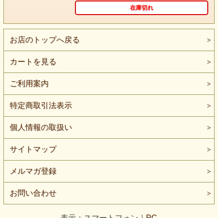
空を飛んでみたい。 はいどうぞ・・・
在庫切れ
素敵なお城に住んでみたい。 お気に召すまま・・・
そう ここは あなたの夢の世界。
お店のトップへ戻る
夢の中では なんでも ＯＫ！出来るはずよね。
カートを見る
ただひとつ この世界には 秘密があるのです。
それは ある人にしか見つけられない 秘密の小道・・・
ご利用案内
知りたいと思った人にしか通ることが出来ない
好奇心という名の 魔法の小道・・・・
特定商取引法表示
例えば 勇気が必要かもしれない もしくは愛かもしれな
い。
個人情報の取扱い
サイトマップ
そして、その小道はいったいどこに通じているのだろう！
アリスのウサギを追いかけていったように・・・
メルマガ登録
冒険好きなあなたにだけ出来ること。
そう これは 現実の世界に通ずる小道・・・
お問い合わせ
夢を現実にするには この通路を閉じてしまわないこと。
表示：スマートフォン｜
PC