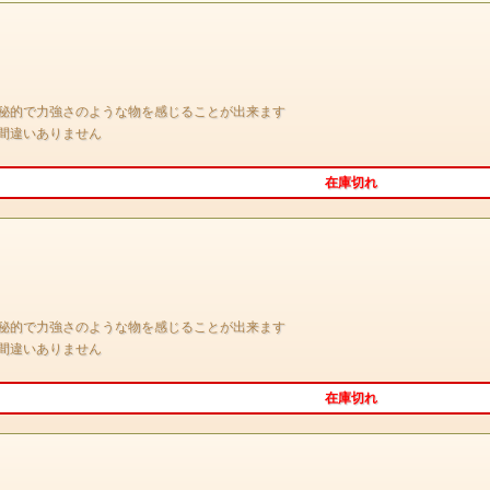
希少な非常に繊細なラベンダーカラーの
翡翠が入荷しました
秘的で力強さのような物を感じることが出来ます
翡翠は一般的な印象では
間違いありません
白や緑ですが今回の物は希少なラベンダー色です
その色感は非常に繊細で上品で またどこか霊的な
在庫切れ
雰囲気もあり 特別な感じがあります
この珍しい色の翡翠を是非身に着けてみては
いかがでしょうか
秘的で力強さのような物を感じることが出来ます
間違いありません
在庫切れ